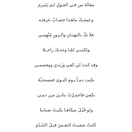
مقالةَ من فـي القـولِ لـم يَتَبَـرمِ
وعيشـكَ ماهـذا خِضـابٌ عرفتَـه
فلا تكُ بالبهتـانِ والـزورِ مُتْهِمـي
ولكننـي لمّـا وجدتكَ راحــلا
وقد كنتَ لي كفي وزَندي ومِعصمـي
بكيت دمـاً يـوم النـوى فمسحتـُهُ
بكفيَ فاحمـرّتْ بنانـيَ مـن دمـي
ولو قَبْـلَ مبكاهـا بكيـتُ صبابـةً
لكنتُ شفيـتُ النفـسَ قبـلَ التَنَـدُمِ