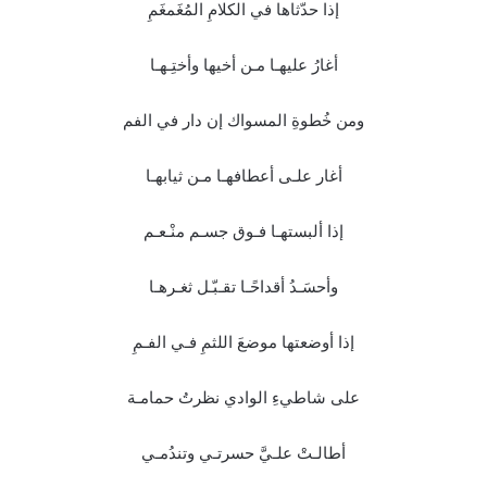
إذا حدّثاها في الكلامِ المُغَمغَمِ
أغارُ عليهـا مـن أخيها وأختِـهـا
ومن خُطوةِ المسواك إن دار في الفم
أغار علـى أعطافهـا مـن ثيابهـا
إذا ألبستهـا فـوق جسـم منْـعـم
وأحسَـدُ أقداحًـا تقـبّـل ثغـرهـا
إذا أوضعتها موضعَ اللثمِ فـي الفـمِ
على شاطيءِ الوادي نظرتُ حمامـة
أطالـتْ علـيَّ حسرتـي وتندُمـي