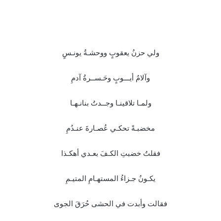
ولي حزنُ يعقوبٍ ووحشـةُ يونـسٍ
وآلامُ أيـــوبٍ وحَـســرةُ آدمِ
ولمـا تلاقينـا وجــدتُ بنانـهـا
مخضبـةً تحكـي عُصـارةَ عنـدُمِ
فقلتُ خضبتِ الكـفَ بعـدي أهكـذا
يكـونُ جـزاءُ المستهـامِ المتيـمِ
فقالت وأبدت في الحشى حُرَقَ الجوى