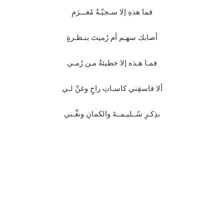
فما هذهِ إلا سـجيّـةُ مُغـــرَمِ
أصابك سهـم أم رُميتَ بنـظـرةٍ
فمـا هـذه إلا خطيئةُ مـن رُمـي
ألا فاسقِني كاسـاتِ راحٍ وغنِّ لـي
بذِكـرِ سُــليـمــةَ والكمانِ ونغِّـني