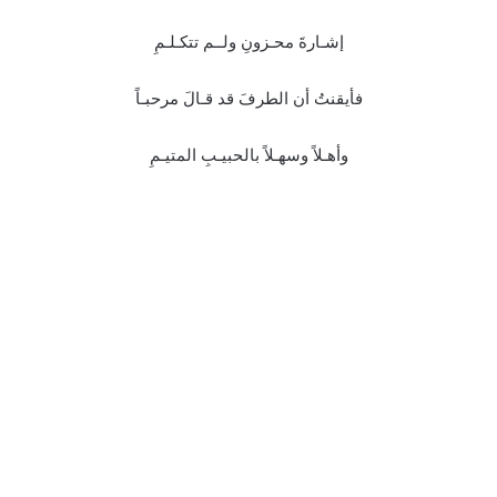
إشـارةَ محـزونِ ولــم تتكـلـمِ
فأيقنتُ أن الطرفَ قد قـالَ مرحبـاً
وأهـلاً وسهـلاً بالحبيـبِ المتيـمِ