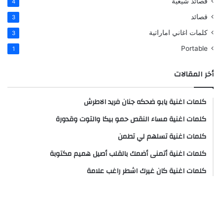
قصائد شيعية
4
قصائد
3
كلمات اغاني اماراتية
3
Portable
1
أخر المقالات
كلمات اغنية يابو ضحكه جنان فريد الاطرش
كلمات اغنية مساء النقص حمو بيكا والتوت وقدورة
كلمات اغنية تسلهم لي تطمن
كلمات اغنية أتمنى أضمك بالقلب أصيل هميم مكتوبة
كلمات اغنية كان غيرك اشطر راغب علامة