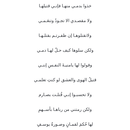
خذوا بدمـي منهـا فإنـي قتيلهـا
ولا مقصـدي الا تجـودُ وتنعَـمـي
ولاتقتلوهـا إن ظفـرتـم بقتلـهـا
ولكن سلوها كيف حـلّ لهـا دمـي
وقولوا لها يامنيـةَ النفـسِ إننـي
قتيلُ الهوى والعشق لو كنتِ تعلمـي
ولا تحسبـوا إنـي قُتلـت بصـارم
ولكن رمتني من رباهـا بأســهمِ
لها حُكمَ لقمـانٍ وصـورةُ يوسـفٍ