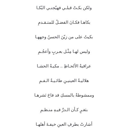
ولكن بكـتْ قبلـي فهيّجنـي البُكـا
بكاهـا فكـانَ الفضـلُ للمتـقـدمِ
بكيتُ على من زيّنَ الحسنُ وجههـا
وليس لهـا مِثْـل بعـربٍ وأعجُـمِ
عراقيةُ الألحـاظِ .. مكيـةُ الحشـا
هلاليـةُ العينيـنِ طائـيـةُ الـفـمِ
وممشوطةٌ بالمسكِ قد فاحَ نَشرهـا
بثغـرٍ كـأن الـدرَّ فيـهِ منـظـمِ
أشارتْ بطرفِ العينِ خيفـةَ أهلهـا