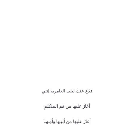
فدَع عنكَ ليلى العامريةِ إنني
أغارُ عليها من فم المتكلمِ
أغارُ عليها من أبيـها وأمِـهـا