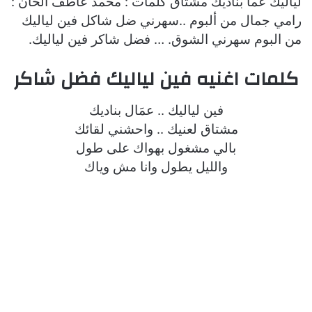
لياليك عما بناديك مشتاق كلمات : محمد عاطف ألحان :
رامي جمال من ألبوم ..سهرني ضل شاكل فين لياليك
من البوم سهرني الشوق. … فضل شاكر فين لياليك.
كلمات اغنيه فين لياليك فضل شاكر
فين لياليك .. عمَال بناديك
مشتاق لعنيك .. واحشني لقائك
بالي مشغول بهواك على طول
والليل يطول وانا مش وياك