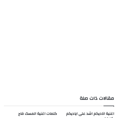
مقالات ذات صلة
اغنية اناديكم اشد على اياديكم
كلمات اغنية المسك فاح