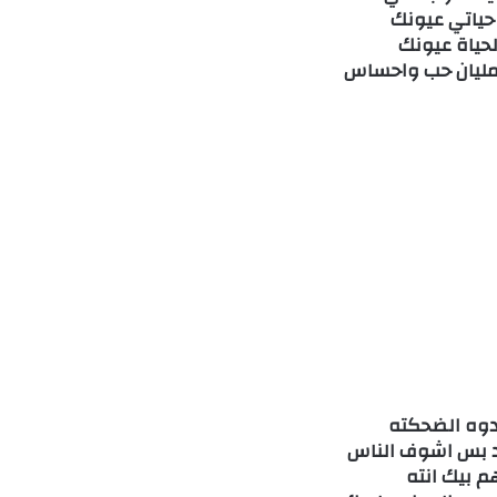
 حياتي عيونك
لحياة عيونك
مليان حب واحساس
وه الضحكته
د بس اشوف الناس
م بيك انته