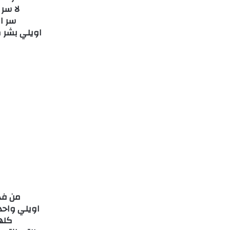
لا سر
سر ا
اويلي بشر 
من فد
اويلي واح
كله