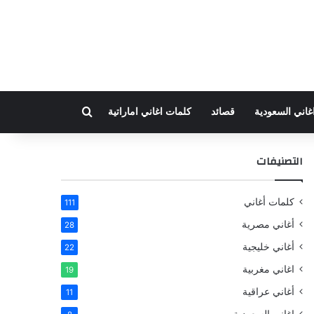
بحث عن
غاني السعودية
قصائد
كلمات اغاني اماراتية
التصنيفات
كلمات أغاني
111
أغاني مصرية
28
أغاني خليجية
22
اغاني مغربية
19
أغاني عراقية
11