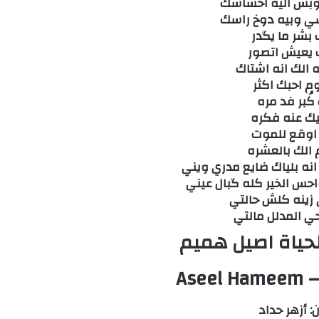
 وبس اليه احساسك
ي وبيه دوخ راسك
بشر ما يگدر
 يعيش اتصور
الك انه اشتاك
م احبك اكثر
 كُبر فد مره
ك عنه فكره
اوقع للموت
الك بالعشره
انه بلياك ضايع مدري ويني
احس الخير كله گبال عيني
 زينه كلش حالتي
حي المدلل مالتي
حياة اصيل هميم
Aseel Hameem – 
ن: أزهر حداد