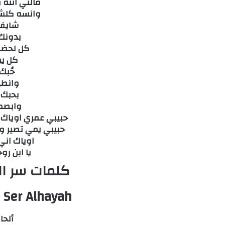
مالتي انته
وانسه كلش
شايف 
بدونك
كل لحضه 
كل يو
حُبك
وانطي
بحبك 
وابصم 
حبيبي عمري اوياك 
حبيبي يمي تصير و
اوياك اني
يا ابن رو
كلمات سر ال
Ser Alhayah
ألحا