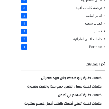
اغاني السعودية
8
ترجمة كلمات أغنية
8
اغاني لبنانية
4
قصائد شيعية
4
قصائد
3
كلمات اغاني اماراتية
3
Portable
1
أخر المقالات
كلمات اغنية يابو ضحكه جنان فريد الاطرش
كلمات اغنية مساء النقص حمو بيكا والتوت وقدورة
كلمات اغنية تسلهم لي تطمن
كلمات اغنية أتمنى أضمك بالقلب أصيل هميم مكتوبة