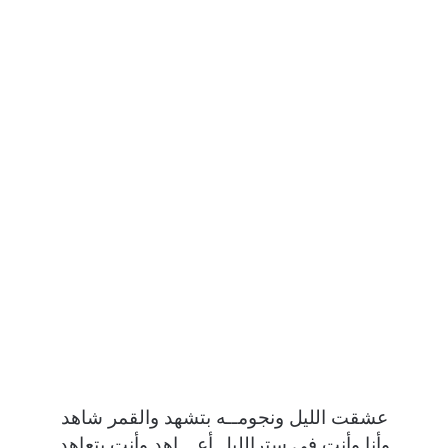
عشقت الليل ونجومــه بتشهد والقمر شاهد
وأنا وأنت في سترالليل أعـــاهد وأنت بتعاهد