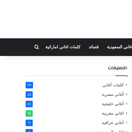
بحث عن
غاني السعودية
قصائد
كلمات اغاني اماراتية
التصنيفات
كلمات أغاني
111
أغاني مصرية
28
أغاني خليجية
22
اغاني مغربية
19
أغاني عراقية
11