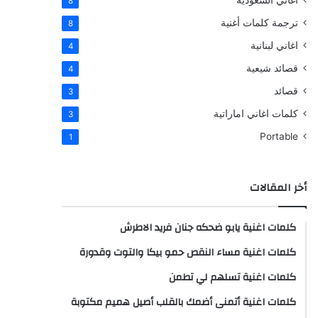
اغاني السعودية
8
ترجمة كلمات أغنية
8
اغاني لبنانية
4
قصائد شيعية
4
قصائد
3
كلمات اغاني اماراتية
3
Portable
1
أخر المقالات
كلمات اغنية يابو ضحكه جنان فريد الاطرش
كلمات اغنية مساء النقص حمو بيكا والتوت وقدورة
كلمات اغنية تسلهم لي تطمن
كلمات اغنية أتمنى أضمك بالقلب أصيل هميم مكتوبة