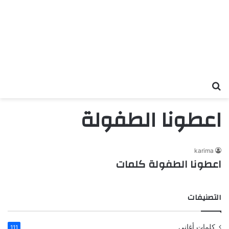
بحث عن
اعطونا الطفولة
karima
اعطونا الطفولة كلمات
التصنيفات
كلمات أغاني
111