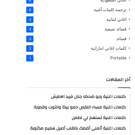
اغاني السعودية
8
ترجمة كلمات أغنية
8
اغاني لبنانية
4
قصائد شيعية
4
قصائد
3
كلمات اغاني اماراتية
3
Portable
1
أخر المقالات
كلمات اغنية يابو ضحكه جنان فريد الاطرش
كلمات اغنية مساء النقص حمو بيكا والتوت وقدورة
كلمات اغنية تسلهم لي تطمن
كلمات اغنية أتمنى أضمك بالقلب أصيل هميم مكتوبة