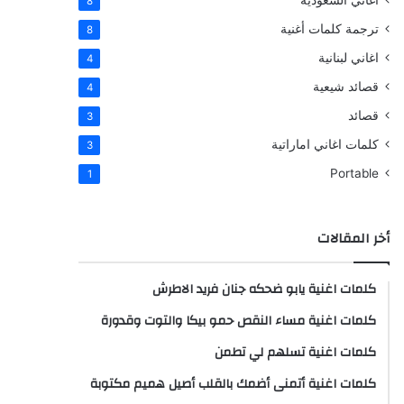
اغاني السعودية
8
ترجمة كلمات أغنية
8
اغاني لبنانية
4
قصائد شيعية
4
قصائد
3
كلمات اغاني اماراتية
3
Portable
1
أخر المقالات
كلمات اغنية يابو ضحكه جنان فريد الاطرش
كلمات اغنية مساء النقص حمو بيكا والتوت وقدورة
كلمات اغنية تسلهم لي تطمن
كلمات اغنية أتمنى أضمك بالقلب أصيل هميم مكتوبة