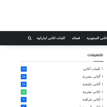
بحث عن
غاني السعودية
قصائد
كلمات اغاني اماراتية
التصنيفات
كلمات أغاني
111
أغاني مصرية
28
أغاني خليجية
22
اغاني مغربية
19
أغاني عراقية
11