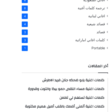
اغاني السعودية
8
ترجمة كلمات أغنية
8
اغاني لبنانية
4
قصائد شيعية
4
قصائد
3
كلمات اغاني اماراتية
3
Portable
1
أخر المقالات
كلمات اغنية يابو ضحكه جنان فريد الاطرش
كلمات اغنية مساء النقص حمو بيكا والتوت وقدورة
كلمات اغنية تسلهم لي تطمن
كلمات اغنية أتمنى أضمك بالقلب أصيل هميم مكتوبة