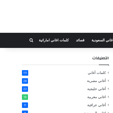
بحث عن
غاني السعودية
قصائد
كلمات اغاني اماراتية
التصنيفات
كلمات أغاني
111
أغاني مصرية
28
أغاني خليجية
22
اغاني مغربية
19
أغاني عراقية
11