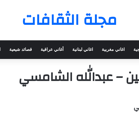
مجلة الثقافات
جية
اغاني مغربية
اغاني لبنانية
أغاني عراقية
قصائد شيعية
ا
ين – عبدالله الشامسي
ي