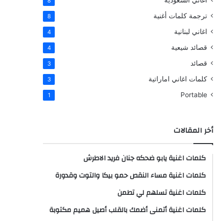
اغاني السعودية
8
ترجمة كلمات أغنية
8
اغاني لبنانية
4
قصائد شيعية
4
قصائد
3
كلمات اغاني اماراتية
3
Portable
1
أخر المقالات
كلمات اغنية يابو ضحكه جنان فريد الاطرش
كلمات اغنية مساء النقص حمو بيكا والتوت وقدورة
كلمات اغنية تسلهم لي تطمن
كلمات اغنية أتمنى أضمك بالقلب أصيل هميم مكتوبة