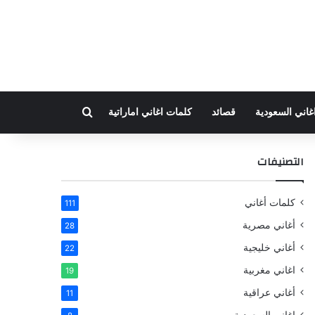
بحث عن
غاني السعودية
قصائد
كلمات اغاني اماراتية
التصنيفات
كلمات أغاني
111
أغاني مصرية
28
أغاني خليجية
22
اغاني مغربية
19
أغاني عراقية
11