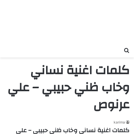
بحث عن
كلمات اغنية نساني
وخاب ظني حبيبي – علي
عرنوص
karima
كلمات اغنية نساني وخاب ظني حبيبي – علي