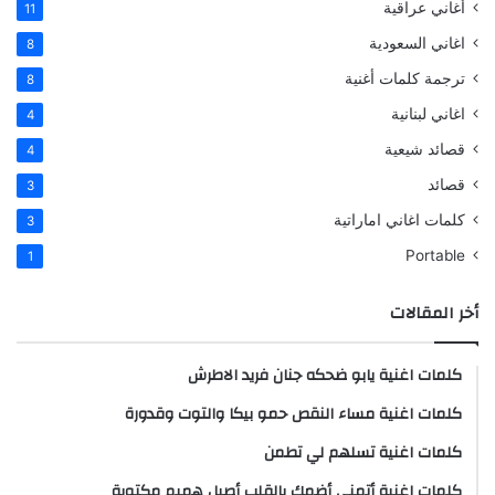
أغاني عراقية
11
اغاني السعودية
8
ترجمة كلمات أغنية
8
اغاني لبنانية
4
قصائد شيعية
4
قصائد
3
كلمات اغاني اماراتية
3
Portable
1
أخر المقالات
كلمات اغنية يابو ضحكه جنان فريد الاطرش
كلمات اغنية مساء النقص حمو بيكا والتوت وقدورة
كلمات اغنية تسلهم لي تطمن
كلمات اغنية أتمنى أضمك بالقلب أصيل هميم مكتوبة