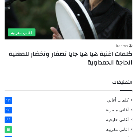
اغاني مغربية
karima
كلمات اغنية هيا هيا جايا تصفار وتخضار للمغنية
الحاجة الحمداوية
التصنيفات
كلمات أغاني
111
أغاني مصرية
28
أغاني خليجية
22
اغاني مغربية
19