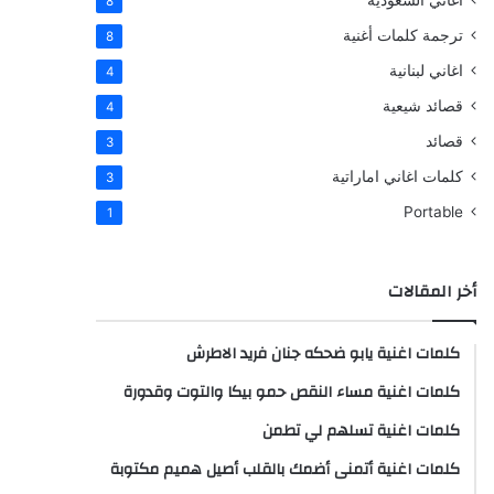
اغاني السعودية
8
ترجمة كلمات أغنية
8
اغاني لبنانية
4
قصائد شيعية
4
قصائد
3
كلمات اغاني اماراتية
3
Portable
1
أخر المقالات
كلمات اغنية يابو ضحكه جنان فريد الاطرش
كلمات اغنية مساء النقص حمو بيكا والتوت وقدورة
كلمات اغنية تسلهم لي تطمن
كلمات اغنية أتمنى أضمك بالقلب أصيل هميم مكتوبة