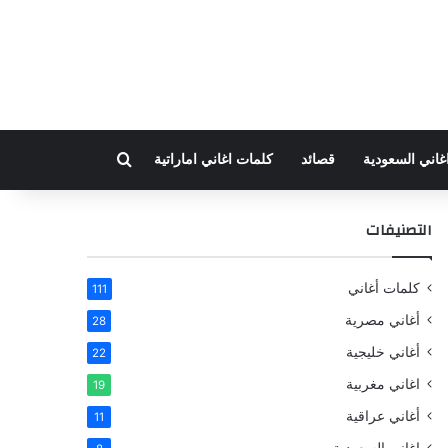
بحث عن
غاني السعودية
قصائد
كلمات اغاني اماراتية
التصنيفات
كلمات أغاني
111
أغاني مصرية
28
أغاني خليجية
22
اغاني مغربية
19
أغاني عراقية
11