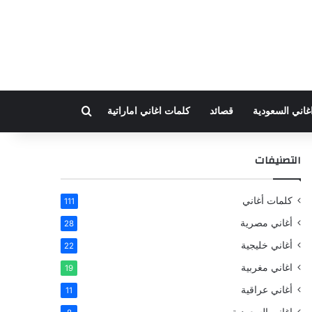
بحث عن
غاني السعودية
قصائد
كلمات اغاني اماراتية
التصنيفات
كلمات أغاني
111
أغاني مصرية
28
أغاني خليجية
22
اغاني مغربية
19
أغاني عراقية
11