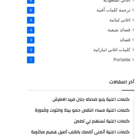
اغاني السعودية
8
ترجمة كلمات أغنية
8
اغاني لبنانية
4
قصائد شيعية
4
قصائد
3
كلمات اغاني اماراتية
3
Portable
1
أخر المقالات
كلمات اغنية يابو ضحكه جنان فريد الاطرش
كلمات اغنية مساء النقص حمو بيكا والتوت وقدورة
كلمات اغنية تسلهم لي تطمن
كلمات اغنية أتمنى أضمك بالقلب أصيل هميم مكتوبة