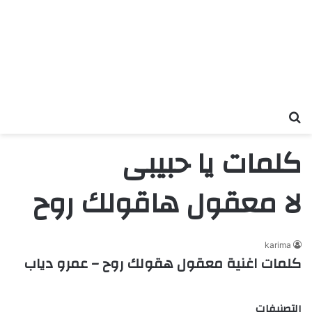
بحث عن
كلمات يا حبيبى
لا معقول هاقولك روح
karima
كلمات اغنية معقول هقولك روح – عمرو دياب
التصنيفات