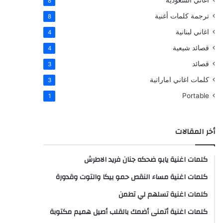
اغاني السعودية
8
ترجمة كلمات أغنية
8
اغاني لبنانية
4
قصائد شيعية
4
قصائد
3
كلمات اغاني اماراتية
3
Portable
1
أخر المقالات
كلمات اغنية يابو ضحكه جنان فريد الاطرش
كلمات اغنية مساء النقص حمو بيكا والتوت وقدورة
كلمات اغنية تسلهم لي تطمن
كلمات اغنية أتمنى أضمك بالقلب أصيل هميم مكتوبة