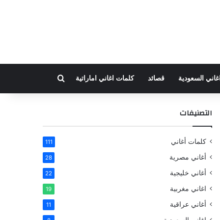
بحث عن
غاني السعودية
قصائد
كلمات اغاني اماراتية
التصنيفات
كلمات أغاني
111
أغاني مصرية
28
أغاني خليجية
22
اغاني مغربية
19
أغاني عراقية
11