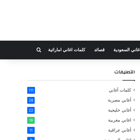
بحث عن
غاني السعودية
قصائد
كلمات اغاني اماراتية
التصنيفات
كلمات أغاني
111
أغاني مصرية
28
أغاني خليجية
22
اغاني مغربية
19
أغاني عراقية
11