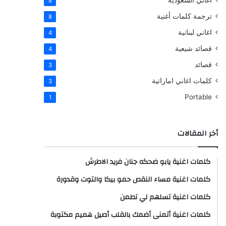
اغاني السعودية
8
ترجمة كلمات أغنية
8
اغاني لبنانية
4
قصائد شيعية
4
قصائد
3
كلمات اغاني اماراتية
3
Portable
1
أخر المقالات
كلمات اغنية يابو ضحكه جنان فريد الاطرش
كلمات اغنية مساء النقص حمو بيكا والتوت وقدورة
كلمات اغنية تسلهم لي تطمن
كلمات اغنية أتمنى أضمك بالقلب أصيل هميم مكتوبة