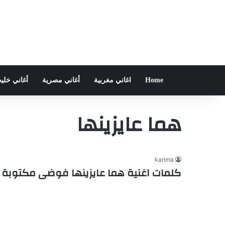
Home
اغاني مغربية
أغاني مصرية
أغاني خلي
هما عايزينها
karima
كلمات اغنية هما عايزينها فوضى مكتوبة