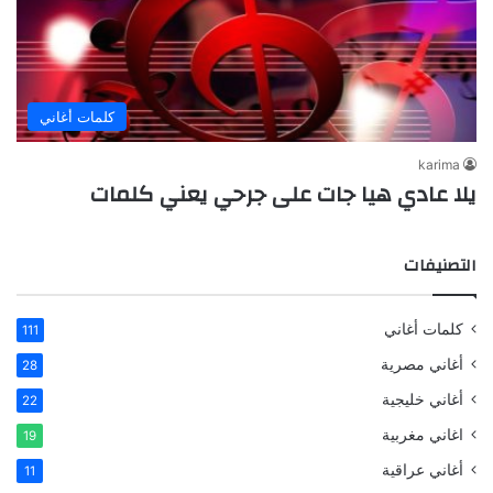
كلمات أغاني
karima
يلا عادي هيا جات على جرحي يعني كلمات
التصنيفات
كلمات أغاني
111
أغاني مصرية
28
أغاني خليجية
22
اغاني مغربية
19
أغاني عراقية
11