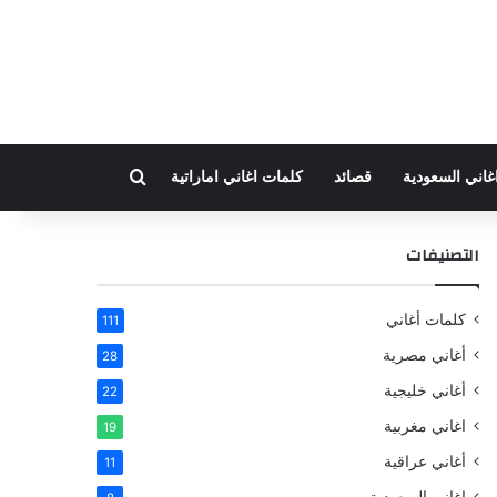
بحث عن
غاني السعودية
قصائد
كلمات اغاني اماراتية
التصنيفات
كلمات أغاني
111
أغاني مصرية
28
أغاني خليجية
22
اغاني مغربية
19
أغاني عراقية
11