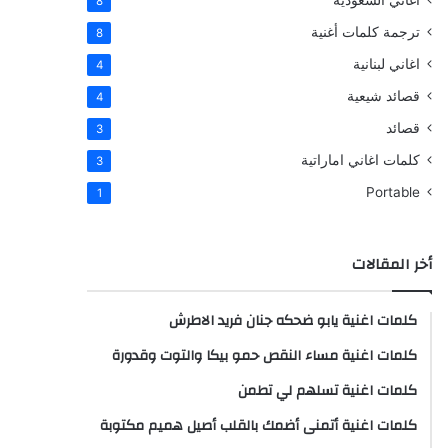
اغاني السعودية
8
ترجمة كلمات أغنية
8
اغاني لبنانية
4
قصائد شيعية
4
قصائد
3
كلمات اغاني اماراتية
3
Portable
1
أخر المقالات
كلمات اغنية يابو ضحكه جنان فريد الاطرش
كلمات اغنية مساء النقص حمو بيكا والتوت وقدورة
كلمات اغنية تسلهم لي تطمن
كلمات اغنية أتمنى أضمك بالقلب أصيل هميم مكتوبة