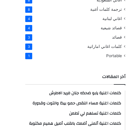
اغاني السعودية
8
ترجمة كلمات أغنية
8
اغاني لبنانية
4
قصائد شيعية
4
قصائد
3
كلمات اغاني اماراتية
3
Portable
1
أخر المقالات
كلمات اغنية يابو ضحكه جنان فريد الاطرش
كلمات اغنية مساء النقص حمو بيكا والتوت وقدورة
كلمات اغنية تسلهم لي تطمن
كلمات اغنية أتمنى أضمك بالقلب أصيل هميم مكتوبة